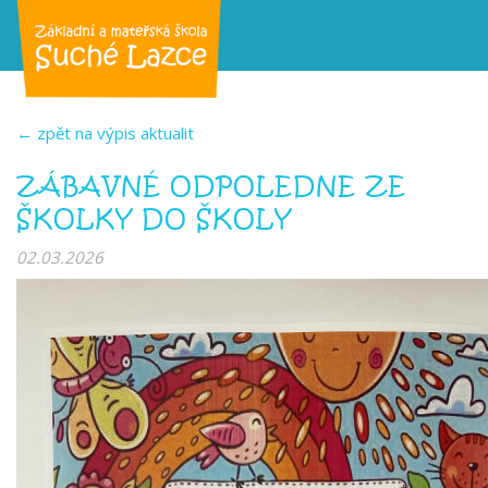
← zpět na výpis aktualit
ZÁBAVNÉ ODPOLEDNE ZE
ŠKOLKY DO ŠKOLY
02.03.2026