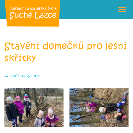
Stavění domečků pro lesní
skřítky
← zpět na galerie