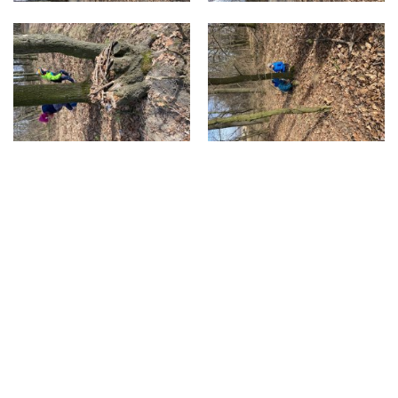
© 2019
ZŠ a MŠ Suché Lazce
| Všechna práva vyhrazena
Design by
Jan Pater